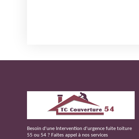
Besoin d'une
Intervention d'urgence fuite toiture
55
ou 54 ? Faites appel à nos services